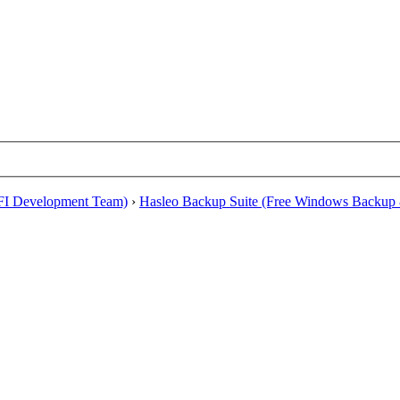
EFI Development Team)
›
Hasleo Backup Suite (Free Windows Backup 