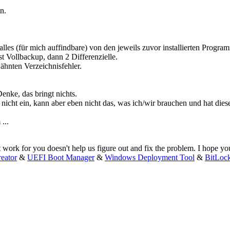
n.
lles (für mich auffindbare) von den jeweils zuvor installierten Progra
t Vollbackup, dann 2 Differenzielle.
ähnten Verzeichnisfehler.
enke, das bringt nichts.
 nicht ein, kann aber eben nicht das, was ich/wir brauchen und hat diese 
...
n't work for you doesn't help us figure out and fix the problem. I hope 
eator
&
UEFI Boot Manager
&
Windows Deployment Tool
&
BitLoc