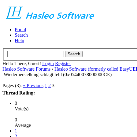
Portal
Search
Help
Hello There, Guest!
Login
Register
Hasleo Software Forums
›
Hasleo Software (formerly called EasyU
Wiederherstellung schlägt fehl (0x05440078000000CE)
Pages (3):
« Previous
1
2
3
Thread Rating:
0
Vote(s)
-
0
Average
1
2