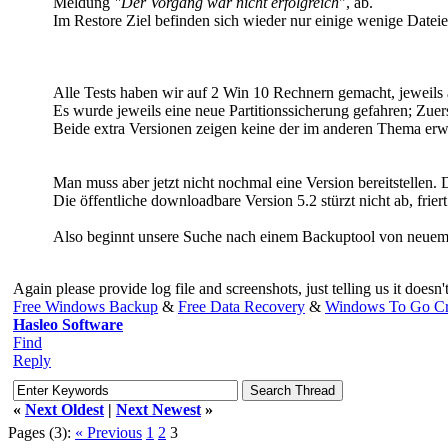
Meldung
"Der Vorgang war nicht erfolgreich
", ab.
Im Restore Ziel befinden sich wieder nur einige wenige Dateie
Alle Tests haben wir auf 2 Win 10 Rechnern gemacht, jeweils a
Es wurde jeweils eine neue Partitionssicherung gefahren; Zuers
Beide extra Versionen zeigen keine der im anderen Thema erw
Man muss aber jetzt nicht nochmal eine Version bereitstellen. D
Die öffentliche downloadbare Version 5.2 stürzt nicht ab, friert
Also beginnt unsere Suche nach einem Backuptool von neuem 
Again please provide log file and screenshots, just telling us it does
Free Windows Backup
&
Free Data Recovery
&
Windows To Go Cr
Hasleo Software
Find
Reply
«
Next Oldest
|
Next Newest
»
Pages (3):
« Previous
1
2
3