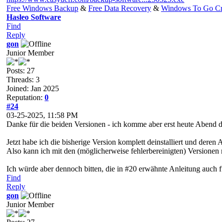
Free Windows Backup
&
Free Data Recovery
&
Windows To Go Cr
Hasleo Software
Find
Reply
gon
Junior Member
Posts: 27
Threads: 3
Joined: Jan 2025
Reputation:
0
#24
03-25-2025, 11:58 PM
Danke für die beiden Versionen - ich komme aber erst heute Abend d
Jetzt habe ich die bisherige Version komplett deinstalliert und dere
Also kann ich mit den (möglicherweise fehlerbereinigten) Versionen 
Ich würde aber dennoch bitten, die in #20 erwähnte Anleitung auch f
Find
Reply
gon
Junior Member