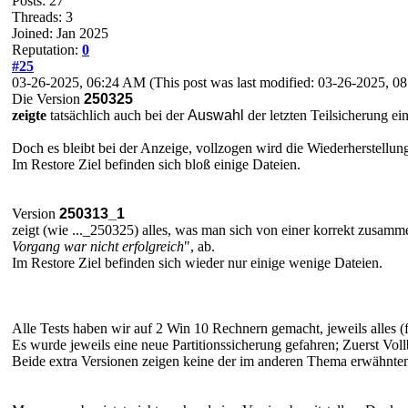
Posts: 27
Threads: 3
Joined: Jan 2025
Reputation:
0
#25
03-26-2025, 06:24 AM
(This post was last modified: 03-26-2025, 
Die Version
250325
zeigte
tatsächlich auch bei der
Auswahl
der letzten Teilsicherung ei
Doch es bleibt bei der Anzeige, vollzogen wird die Wiederherstellun
Im Restore Ziel befinden sich bloß einige Dateien.
Version
250313_1
zeigt (wie ..._250325) alles, was man sich von einer korrekt zusam
Vorgang war nicht erfolgreich
", ab.
Im Restore Ziel befinden sich wieder nur einige wenige Dateien.
Alle Tests haben wir auf 2 Win 10 Rechnern gemacht, jeweils alles (f
Es wurde jeweils eine neue Partitionssicherung gefahren; Zuerst Voll
Beide extra Versionen zeigen keine der im anderen Thema erwähnten