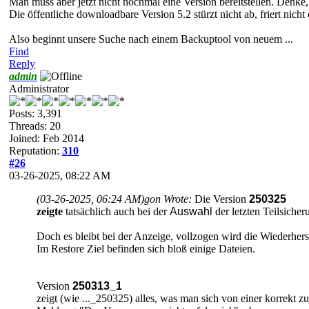
Man muss aber jetzt nicht nochmal eine Version bereitstellen. Denke, 
Die öffentliche downloadbare Version 5.2 stürzt nicht ab, friert nicht
Also beginnt unsere Suche nach einem Backuptool von neuem ...
Find
Reply
admin
Administrator
Posts: 3,391
Threads: 20
Joined: Feb 2014
Reputation:
310
#26
03-26-2025, 08:22 AM
(03-26-2025, 06:24 AM)
gon Wrote:
Die Version
250325
zeigte
tatsächlich auch bei der
Auswahl
der letzten Teilsicher
Doch es bleibt bei der Anzeige, vollzogen wird die Wiederhers
Im Restore Ziel befinden sich bloß einige Dateien.
Version
250313_1
zeigt (wie ..._250325) alles, was man sich von einer korrekt