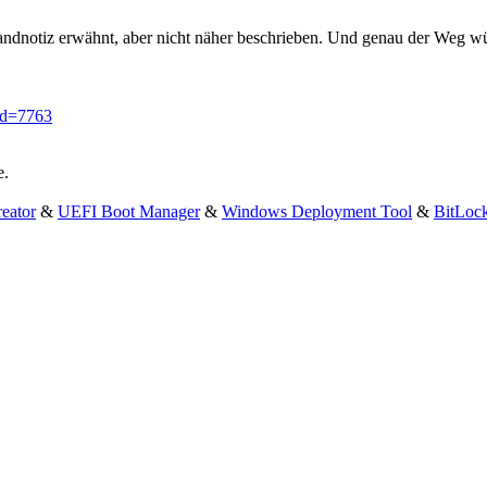
Randnotiz erwähnt, aber nicht näher beschrieben. Und genau der Weg wü
id=7763
e.
eator
&
UEFI Boot Manager
&
Windows Deployment Tool
&
BitLoc