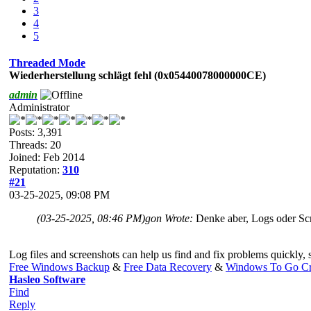
3
4
5
Threaded Mode
Wiederherstellung schlägt fehl (0x05440078000000CE)
admin
Administrator
Posts: 3,391
Threads: 20
Joined: Feb 2014
Reputation:
310
#21
03-25-2025, 09:08 PM
(03-25-2025, 08:46 PM)
gon Wrote:
Denke aber, Logs oder Scr
Log files and screenshots can help us find and fix problems quickly
Free Windows Backup
&
Free Data Recovery
&
Windows To Go Cr
Hasleo Software
Find
Reply