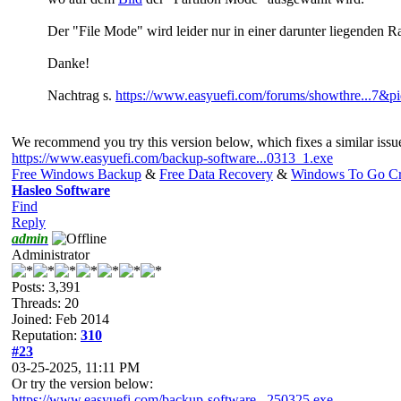
Der "File Mode" wird leider nur in einer darunter liegenden 
Danke!
Nachtrag s.
https://www.easyuefi.com/forums/showthre...7&p
We recommend you try this version below, which fixes a similar issu
https://www.easyuefi.com/backup-software...0313_1.exe
Free Windows Backup
&
Free Data Recovery
&
Windows To Go Cr
Hasleo Software
Find
Reply
admin
Administrator
Posts: 3,391
Threads: 20
Joined: Feb 2014
Reputation:
310
#23
03-25-2025, 11:11 PM
Or try the version below:
https://www.easyuefi.com/backup-software...250325.exe