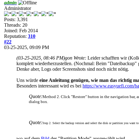
admin
Administrator
Posts: 3,391
Threads: 20
Joined: Feb 2014
Reputation:
310
#22
03-25-2025, 09:09 PM
(03-25-2025, 08:46 PM)
gon Wrote:
Leider schafften wir (Koll
komplett wiederherzustellen. (Nochmal: Beim "Dateibackup" 
Denke aber, Logs oder Screenshots sind noch nicht nötig.
Uns würde
eine Anleitung genügen, wie man das richtig m
Besonders interessant wird es bei
https://www.easyuefi.com/ba
Quote:
Method 2. Click "Restore" button in the navigation bar, an
dialog box.
Quote:
Step 2. Select the backup version and select the disk or partition you want to
wo auf dem
Bild
der "Partition Mode" ausgewählt wird.