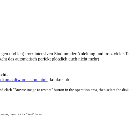
egen und ich) trotz intensiven Studium der Anleitung und trotz vieler Te
geht das
automatisch perfekt
plötzlich auch nicht mehr)
acht
.
ckup-software...store.html
, konkret ab
d click "Browse image to restore" button in the operation area, then select the disk
 restore, then click the "Next" button.