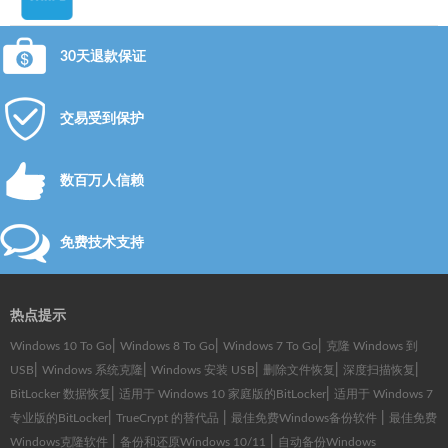
30天退款保证
交易受到保护
数百万人信赖
免费技术支持
热点提示
|
|
|
Windows 10 To Go
Windows 8 To Go
Windows 7 To Go
克隆 Windows 到
|
|
|
|
|
USB
Windows 系统克隆
Windows 安装 USB
删除文件恢复
深度扫描恢复
|
|
BitLocker 数据恢复
适用于 Windows 10 家庭版的BitLocker
适用于 Windows 7
|
|
|
专业版的BitLocker
TrueCrypt 的替代品
最佳免费Windows备份软件
最佳免费
|
|
Windows克隆软件
备份和还原Windows 10/11
自动备份Windows