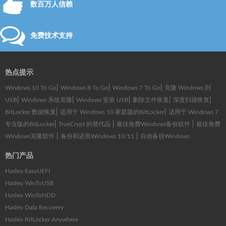
数百万人信赖
免费技术支持
热点提示
|
|
|
Windows 10 To Go
Windows 8 To Go
Windows 7 To Go
克隆 Windows 到
|
|
|
|
|
USB
Windows 系统克隆
Windows 安装 USB
删除文件恢复
深度扫描恢复
|
|
BitLocker 数据恢复
适用于 Windows 10 家庭版的BitLocker
适用于 Windows 7
|
|
|
专业版的BitLocker
TrueCrypt 的替代品
最佳免费Windows备份软件
最佳免费
|
|
Windows克隆软件
备份和还原Windows 10/11
自动备份Windows
热门产品
Hasleo EasyUEFI
Hasleo WinToUSB
Hasleo WinToHDD
Hasleo Data Recovery
Hasleo BitLocker Anywhere