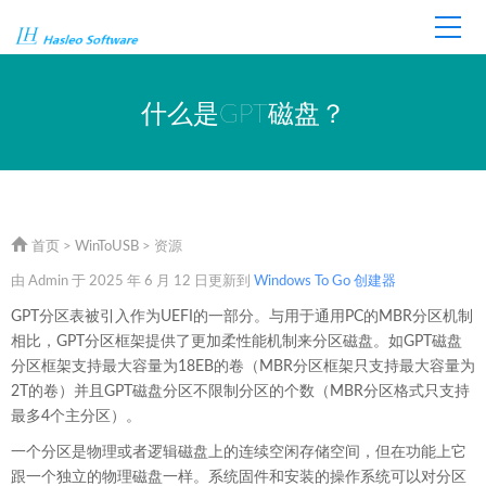
首页
商店
技术支持
什么是GPT磁盘？
首页
>
WinToUSB
> 资源
由 Admin 于 2025 年 6 月 12 日更新到
Windows To Go 创建器
GPT分区表被引入作为UEFI的一部分。与用于通用PC的MBR分区机制
相比，GPT分区框架提供了更加柔性能机制来分区磁盘。如GPT磁盘
分区框架支持最大容量为18EB的卷（MBR分区框架只支持最大容量为
2T的卷）并且GPT磁盘分区不限制分区的个数（MBR分区格式只支持
最多4个主分区）。
一个分区是物理或者逻辑磁盘上的连续空闲存储空间，但在功能上它
跟一个独立的物理磁盘一样。系统固件和安装的操作系统可以对分区